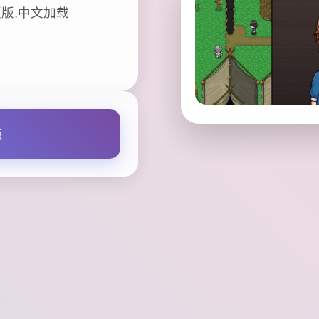
版版,中文加载
版