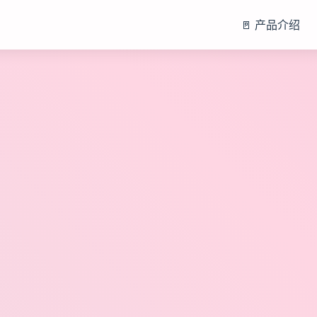
🚪 产品介绍