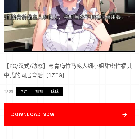
【PC/汉式/动态】与青梅竹马庞大细小姐甜密性福其
中式的同居育活【1.36G】
TAGS:
同居
姐姐
妹妹
→
DOWNLOAD NOW