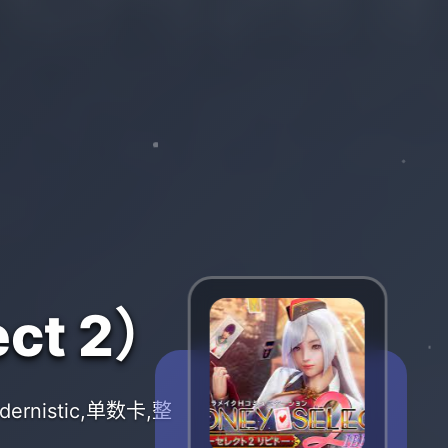
ct 2）
nistic,单数卡,整