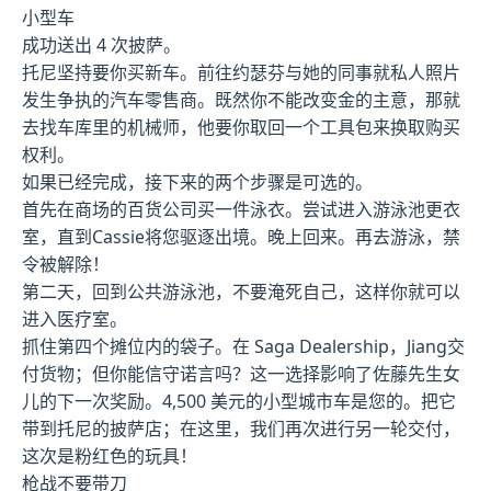
小型车
成功送出 4 次披萨。
托尼坚持要你买新车。前往约瑟芬与她的同事就私人照片
发生争执的汽车零售商。既然你不能改变金的主意，那就
去找车库里的机械师，他要你取回一个工具包来换取购买
权利。
如果已经完成，接下来的两个步骤是可选的。
首先在商场的百货公司买一件泳衣。尝试进入游泳池更衣
室，直到Cassie将您驱逐出境。晚上回来。再去游泳，禁
令被解除！
第二天，回到公共游泳池，不要淹死自己，这样你就可以
进入医疗室。
抓住第四个摊位内的袋子。在 Saga Dealership，Jiang交
付货物；但你能信守诺言吗？这一选择影响了佐藤先生女
儿的下一次奖励。4,500 美元的小型城市车是您的。把它
带到托尼的披萨店；在这里，我们再次进行另一轮交付，
这次是粉红色的玩具！
枪战不要带刀