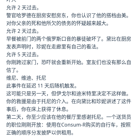
允许 2 天过去。
警官哈罗德在厨房安慰房东，你也认识了他的搭档由美。
对你父亲的死和他所欠的债务的怀疑越来越大。
允许 2 天过去。
早餐被前门的两个俄罗斯口音的暴徒破坏了。黛比在厨房
发表声明时，珍妮在走廊里有自己的看法。
允许 5 天过去。
你刚跨过家门，恐吓就会重新开始。室友们也没有那么自
信了。
维尼、维迪、托尼
此事件在延迟 11 天后随机触发。
这可能只是另一天，但伊戈尔和迪米特里决定不这样做。
你的救援是由于托尼的介入。在向黛比和珍妮讲述了这件
事后，你在床上获得了休息。
第二天，你至少应该在他的餐厅里感谢托尼。一个送货员
的职位刚刚开放：使用在Consum-R购买的自行车，按照
正确的顺序分发披萨以供租用。