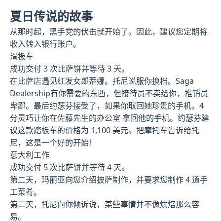
夏日传说的故事
从那时起，黑手党的伏击就开始了。因此，建议您定期将
收入转入银行账户。
滑板车
成功交付 3 次比萨饼并等待 3 天。
在比萨店遇见红发女郎蒂娜。托尼说服你换档。Saga
Dealership有你需要的东西，但接待员不卖给你，推销员
卑鄙。最后约瑟芬接受了，如果你取回她珍贵的手机。4
分灵巧让你在佐藤先生的办公室 拿回他的手机。约瑟芬建
议这款踏板车的价格为 1,100 美元。把摩托车告诉给托
尼，这是一个好的开始！
意大利工作
成功交付 5 次比萨饼并等待 4 天。
第二天，玛丽亚向您介绍披萨制作，并要求您制作 4 道手
工菜肴。
第二天，托尼向你倾诉说，某些事情并不像烘焙那么容
易。