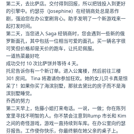
第二天，去比萨店。交付得到回报，所以把钱投入到更好
的引擎中。约瑟芬（Josephine）在经销商处总是恶作
剧，强迫您在办公室刷背心。助手发明了一个新游戏来一
起打发时间。
第二天，当您进入 Saga 经销商时，您会遇到一些新的俄
罗斯面孔，其中包括一位相当可爱的面孔。买一辆名字很
可笑但价格却是天价的跑车，让托尼佩服。
一道热菜最好吃
成功交付 10 次比萨饼并等待 4 天。
托尼告诉你有一个新订单。进入公寓楼，然后前往三楼
301 房间。 Tina 将邀请你参加狂欢。她的女儿贝卡真是惊
呆了！如果你买了海滨别墅，那就去黛比的房子而不是海
滨别墅睡觉。
乔西的努力
第二天早上，佐藤小姐打来电话。一说，一做；你在陈列
室里寻找不明智的人。你不禁会注意到Rump 市长和 Kim
之间的奇怪游戏，游戏一直持续到车库。在办公室向约瑟
芬报告。工作使你快乐，你最终躺在她父亲的桌子上。