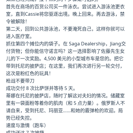
首先在商场的百货公司买一件泳衣。尝试进入游泳池更衣
室，直到Cassie将您驱逐出境。晚上回来。再去游泳，禁
令被解除！
第二天，回到公共游泳池，不要淹死自己，这样你就可以
进入医疗室。
抓住第四个摊位内的袋子。在 Saga Dealership，Jiang交
付货物；但你能信守诺言吗？这一选择影响了佐藤先生女
儿的下一次奖励。4,500 美元的小型城市车是您的。把它
带到托尼的披萨店；在这里，我们再次进行另一轮交付，
这次是粉红色的玩具！
枪战不要带刀
成功交付 8 次比萨饼并等待 5 天。
蒂娜在托尼的披萨店，随时了解这对夫妇的情况。储藏室
里有一袋面粉等着你的肌肉（和 5 点力量）。俄罗斯人不
请自来，受到托尼、玛丽亚……和她的霰弹枪的欢迎。局
势已经失控。
速度与激情（跑车）
成功送达 7 次披萨。