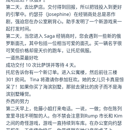
第二天，去比萨店。交付得到回报，所以把钱投入到更好
的引擎中。约瑟芬（Josephine）在经销商处总是恶作
剧，强迫您在办公室刷背心。助手发明了一个新游戏来一
起打发时间。
第二天，当您进入 Saga 经销商时，您会遇到一些新的俄
罗斯面孔，其中包括一位相当可爱的面孔。买一辆名字很
可笑但价格却是天价的跑车，让托尼佩服。
一道热菜最好吃
成功交付 10 次比萨饼并等待 4 天。
托尼告诉你有一个新订单。进入公寓楼，然后前往三楼
301 房间。 Tina 将邀请你参加狂欢。她的女儿贝卡真是惊
呆了！如果你买了海滨别墅，那就去黛比的房子而不是海
滨别墅睡觉。
乔西的努力
第二天早上，佐藤小姐打来电话。一说，一做；你在陈列
室里寻找不明智的人。你不禁会注意到Rump 市长和 Kim
之间的奇怪游戏，游戏一直持续到车库。在办公室向约瑟