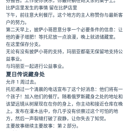
芬报告。工作使你快乐，你最终躺在她父亲的桌子上。
比萨店里发生的事情 留在比萨店里
下午，前往意大利餐厅。这个地方的主人称赞你与最新客
户的努力。
第二天早上，披萨小哥愿意分享一个必要条件的信息：让
他的妻子增肥！等托尼放一点浪漫，晚上就进储藏室。
在这里保存分支。
无论有没有披萨小哥的支持，玛丽亚都毫无保留地支持公
益事业。
与玛丽亚一起进行公益事业。
夏日传说藏身处
允许 1 周过去。
托尼通过一个清晨的电话宣布了这个好消息：他们将有一
个孩子！加入他们的餐厅。随着俄罗斯藏身之处的地址和
该望远镜从树屋现在在你的身上，你主动和接近仓库在晚
上。发布在灌木丛中，你几乎没有侦察过这个可怕的地
方，然后一声裂缝打破了寂静，让你失去了知觉。
主要故事继续主要故事：第 2 部分。