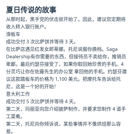
夏日传说的故事
从那时起，黑手党的伏击就开始了。因此，建议您定期将
收入转入银行账户。
滑板车
成功交付 3 次比萨饼并等待 3 天。
在比萨店遇见红发女郎蒂娜。托尼说服你换档。Saga
Dealership有你需要的东西，但接待员不卖给你，推销员
卑鄙。最后约瑟芬接受了，如果你取回她珍贵的手机。4
分灵巧让你在佐藤先生的办公室 拿回他的手机。约瑟芬建
议这款踏板车的价格为 1,100 美元。把摩托车告诉给托
尼，这是一个好的开始！
意大利工作
成功交付 5 次比萨饼并等待 4 天。
第二天，玛丽亚向您介绍披萨制作，并要求您制作 4 道手
工菜肴。
第二天，托尼向你倾诉说，某些事情并不像烘焙那么容
易。