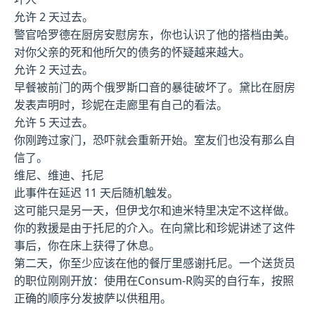
允许 2 天过去。
警官哈罗德在厨房安慰房东，你也认识了他的搭档由美。
对你父亲的死和他所欠的债务的怀疑越来越大。
允许 2 天过去。
早餐被前门的两个俄罗斯口音的暴徒破坏了。黛比在厨房
发表声明时，珍妮在走廊里有自己的看法。
允许 5 天过去。
你刚跨过家门，恐吓就会重新开始。室友们也没有那么自
信了。
维尼、维迪、托尼
此事件在延迟 11 天后随机触发。
这可能只是另一天，但伊戈尔和迪米特里决定不这样做。
你的救援是由于托尼的介入。在向黛比和珍妮讲述了这件
事后，你在床上获得了休息。
第二天，你至少应该在他的餐厅里感谢托尼。一个送货员
的职位刚刚开放：使用在Consum-R购买的自行车，按照
正确的顺序分发披萨以供租用。