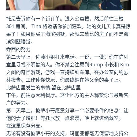
托尼告诉你有一个新订单。进入公寓楼，然后前往三楼
301 房间。 Tina 将邀请你参加狂欢。她的女儿贝卡真是惊
呆了！如果你买了海滨别墅，那就去黛比的房子而不是海
滨别墅睡觉。
乔西的努力
第二天早上，佐藤小姐打来电话。一说，一做；你在陈列
室里寻找不明智的人。你不禁会注意到Rump 市长和 Kim
之间的奇怪游戏，游戏一直持续到车库。在办公室向约瑟
芬报告。工作使你快乐，你最终躺在她父亲的桌子上。
比萨店里发生的事情 留在比萨店里
下午，前往意大利餐厅。这个地方的主人称赞你与最新客
户的努力。
第二天早上，披萨小哥愿意分享一个必要条件的信息：让
他的妻子增肥！等托尼放一点浪漫，晚上就进储藏室。
在这里保存分支。
无论有没有披萨小哥的支持，玛丽亚都毫无保留地支持公