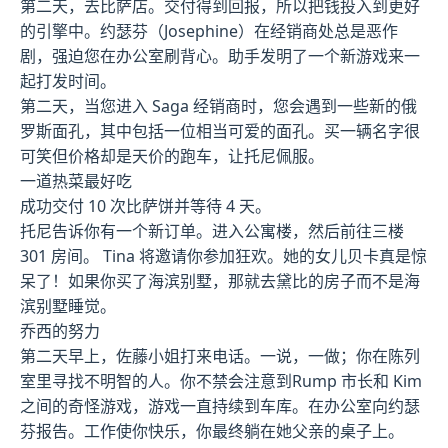
第二天，去比萨店。交付得到回报，所以把钱投入到更好
的引擎中。约瑟芬（Josephine）在经销商处总是恶作
剧，强迫您在办公室刷背心。助手发明了一个新游戏来一
起打发时间。
第二天，当您进入 Saga 经销商时，您会遇到一些新的俄
罗斯面孔，其中包括一位相当可爱的面孔。买一辆名字很
可笑但价格却是天价的跑车，让托尼佩服。
一道热菜最好吃
成功交付 10 次比萨饼并等待 4 天。
托尼告诉你有一个新订单。进入公寓楼，然后前往三楼
301 房间。 Tina 将邀请你参加狂欢。她的女儿贝卡真是惊
呆了！如果你买了海滨别墅，那就去黛比的房子而不是海
滨别墅睡觉。
乔西的努力
第二天早上，佐藤小姐打来电话。一说，一做；你在陈列
室里寻找不明智的人。你不禁会注意到Rump 市长和 Kim
之间的奇怪游戏，游戏一直持续到车库。在办公室向约瑟
芬报告。工作使你快乐，你最终躺在她父亲的桌子上。