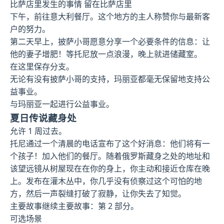
比萨店里发生的事情 留在比萨店里
下午，前往意大利餐厅。这个地方的主人称赞你与最新客
户的努力。
第二天早上，披萨小哥愿意分享一个必要条件的信息：让
他的妻子增肥！等托尼放一点浪漫，晚上就进储藏室。
在这里保存分支。
无论有没有披萨小哥的支持，玛丽亚都毫无保留地支持公
益事业。
与玛丽亚一起进行公益事业。
夏日传说藏身处
允许 1 周过去。
托尼通过一个清晨的电话宣布了这个好消息：他们将有一
个孩子！加入他们的餐厅。随着俄罗斯藏身之处的地址和
该望远镜从树屋现在在你的身上，你主动和接近仓库在晚
上。发布在灌木丛中，你几乎没有侦察过这个可怕的地
方，然后一声裂缝打破了寂静，让你失去了知觉。
主要故事继续主要故事：第 2 部分。
可选场景