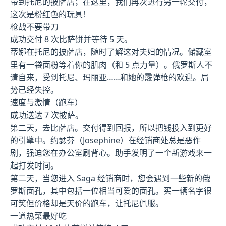
带到托尼的披萨店；在这里，我们再次进行另一轮交付，
这次是粉红色的玩具！
枪战不要带刀
成功交付 8 次比萨饼并等待 5 天。
蒂娜在托尼的披萨店，随时了解这对夫妇的情况。储藏室
里有一袋面粉等着你的肌肉（和 5 点力量）。俄罗斯人不
请自来，受到托尼、玛丽亚……和她的霰弹枪的欢迎。局
势已经失控。
速度与激情（跑车）
成功送达 7 次披萨。
第二天，去比萨店。交付得到回报，所以把钱投入到更好
的引擎中。约瑟芬（Josephine）在经销商处总是恶作
剧，强迫您在办公室刷背心。助手发明了一个新游戏来一
起打发时间。
第二天，当您进入 Saga 经销商时，您会遇到一些新的俄
罗斯面孔，其中包括一位相当可爱的面孔。买一辆名字很
可笑但价格却是天价的跑车，让托尼佩服。
一道热菜最好吃