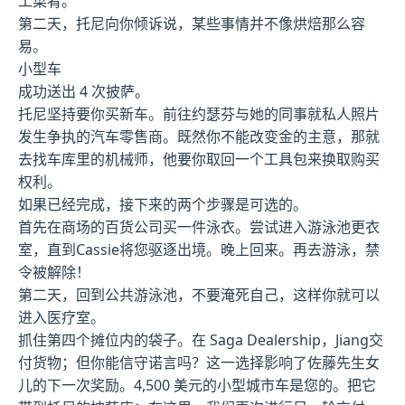
工菜肴。
第二天，托尼向你倾诉说，某些事情并不像烘焙那么容
易。
小型车
成功送出 4 次披萨。
托尼坚持要你买新车。前往约瑟芬与她的同事就私人照片
发生争执的汽车零售商。既然你不能改变金的主意，那就
去找车库里的机械师，他要你取回一个工具包来换取购买
权利。
如果已经完成，接下来的两个步骤是可选的。
首先在商场的百货公司买一件泳衣。尝试进入游泳池更衣
室，直到Cassie将您驱逐出境。晚上回来。再去游泳，禁
令被解除！
第二天，回到公共游泳池，不要淹死自己，这样你就可以
进入医疗室。
抓住第四个摊位内的袋子。在 Saga Dealership，Jiang交
付货物；但你能信守诺言吗？这一选择影响了佐藤先生女
儿的下一次奖励。4,500 美元的小型城市车是您的。把它