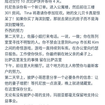
成功交付 10 次比萨饼并等待 4 天。
托尼告诉你有一个新订单。进入公寓楼，然后前往三楼
301 房间。 Tina 将邀请你参加狂欢。她的女儿贝卡真是惊
呆了！如果你买了海滨别墅，那就去黛比的房子而不是海
滨别墅睡觉。
乔西的努力
第二天早上，佐藤小姐打来电话。一说，一做；你在陈列
室里寻找不明智的人。你不禁会注意到Rump 市长和 Kim
之间的奇怪游戏，游戏一直持续到车库。在办公室向约瑟
芬报告。工作使你快乐，你最终躺在她父亲的桌子上。
比萨店里发生的事情 留在比萨店里
下午，前往意大利餐厅。这个地方的主人称赞你与最新客
户的努力。
第二天早上，披萨小哥愿意分享一个必要条件的信息：让
他的妻子增肥！等托尼放一点浪漫，晚上就进储藏室。
在这里保存分支。
无论有没有披萨小哥的支持，玛丽亚都毫无保留地支持公
益事业。