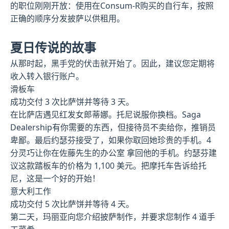
的职位刚刚开放：使用在Consum-R购买的自行车，按照
正确的顺序分发披萨以供租用。
夏日传说的故事
从那时起，黑手党的伏击就开始了。因此，建议您定期将
收入转入银行账户。
滑板车
成功交付 3 次比萨饼并等待 3 天。
在比萨店遇见红发女郎蒂娜。托尼说服你换档。Saga
Dealership有你需要的东西，但接待员不卖给你，推销员
卑鄙。最后约瑟芬接受了，如果你取回她珍贵的手机。4
分灵巧让你在佐藤先生的办公室 拿回他的手机。约瑟芬建
议这款踏板车的价格为 1,100 美元。把摩托车告诉给托
尼，这是一个好的开始！
意大利工作
成功交付 5 次比萨饼并等待 4 天。
第二天，玛丽亚向您介绍披萨制作，并要求您制作 4 道手