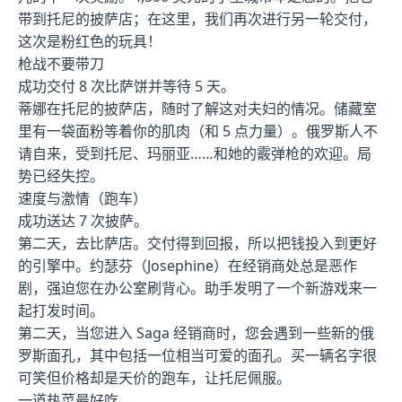
带到托尼的披萨店；在这里，我们再次进行另一轮交付，
这次是粉红色的玩具！
枪战不要带刀
成功交付 8 次比萨饼并等待 5 天。
蒂娜在托尼的披萨店，随时了解这对夫妇的情况。储藏室
里有一袋面粉等着你的肌肉（和 5 点力量）。俄罗斯人不
请自来，受到托尼、玛丽亚……和她的霰弹枪的欢迎。局
势已经失控。
速度与激情（跑车）
成功送达 7 次披萨。
第二天，去比萨店。交付得到回报，所以把钱投入到更好
的引擎中。约瑟芬（Josephine）在经销商处总是恶作
剧，强迫您在办公室刷背心。助手发明了一个新游戏来一
起打发时间。
第二天，当您进入 Saga 经销商时，您会遇到一些新的俄
罗斯面孔，其中包括一位相当可爱的面孔。买一辆名字很
可笑但价格却是天价的跑车，让托尼佩服。
一道热菜最好吃