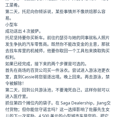
工菜肴。
第二天，托尼向你倾诉说，某些事情并不像烘焙那么容
易。
小型车
成功送出 4 次披萨。
托尼坚持要你买新车。前往约瑟芬与她的同事就私人照片
发生争执的汽车零售商。既然你不能改变金的主意，那就
去找车库里的机械师，他要你取回一个工具包来换取购买
权利。
如果已经完成，接下来的两个步骤是可选的。
首先在商场的百货公司买一件泳衣。尝试进入游泳池更衣
室，直到Cassie将您驱逐出境。晚上回来。再去游泳，禁
令被解除！
第二天，回到公共游泳池，不要淹死自己，这样你就可以
进入医疗室。
抓住第四个摊位内的袋子。在 Saga Dealership，Jiang交
付货物；但你能信守诺言吗？这一选择影响了佐藤先生女
儿的下一次奖励。4,500 美元的小型城市车是您的。把它