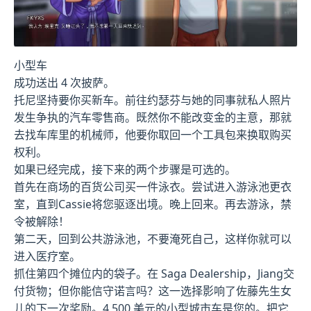
小型车
成功送出 4 次披萨。
托尼坚持要你买新车。前往约瑟芬与她的同事就私人照片
发生争执的汽车零售商。既然你不能改变金的主意，那就
去找车库里的机械师，他要你取回一个工具包来换取购买
权利。
如果已经完成，接下来的两个步骤是可选的。
首先在商场的百货公司买一件泳衣。尝试进入游泳池更衣
室，直到Cassie将您驱逐出境。晚上回来。再去游泳，禁
令被解除！
第二天，回到公共游泳池，不要淹死自己，这样你就可以
进入医疗室。
抓住第四个摊位内的袋子。在 Saga Dealership，Jiang交
付货物；但你能信守诺言吗？这一选择影响了佐藤先生女
儿的下一次奖励。4,500 美元的小型城市车是您的。把它