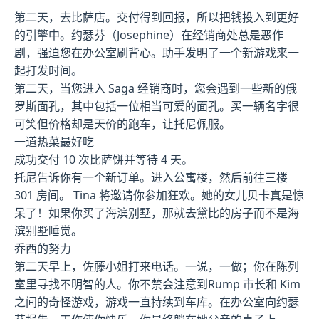
第二天，去比萨店。交付得到回报，所以把钱投入到更好
的引擎中。约瑟芬（Josephine）在经销商处总是恶作
剧，强迫您在办公室刷背心。助手发明了一个新游戏来一
起打发时间。
第二天，当您进入 Saga 经销商时，您会遇到一些新的俄
罗斯面孔，其中包括一位相当可爱的面孔。买一辆名字很
可笑但价格却是天价的跑车，让托尼佩服。
一道热菜最好吃
成功交付 10 次比萨饼并等待 4 天。
托尼告诉你有一个新订单。进入公寓楼，然后前往三楼
301 房间。 Tina 将邀请你参加狂欢。她的女儿贝卡真是惊
呆了！如果你买了海滨别墅，那就去黛比的房子而不是海
滨别墅睡觉。
乔西的努力
第二天早上，佐藤小姐打来电话。一说，一做；你在陈列
室里寻找不明智的人。你不禁会注意到Rump 市长和 Kim
之间的奇怪游戏，游戏一直持续到车库。在办公室向约瑟