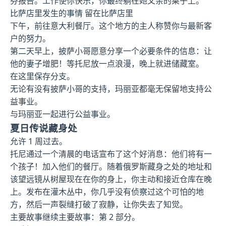
芬报告。工作使你快乐，你最终躺在她父亲的桌子上。
比萨店里发生的事情 留在比萨店里
下午，前往意大利餐厅。这个地方的主人称赞你与最新客
户的努力。
第二天早上，披萨小哥愿意分享一个必要条件的信息：让
他的妻子增肥！等托尼放一点浪漫，晚上就进储藏室。
在这里保存分支。
无论有没有披萨小哥的支持，玛丽亚都毫无保留地支持公
益事业。
与玛丽亚一起进行公益事业。
夏日传说藏身处
允许 1 周过去。
托尼通过一个清晨的电话宣布了这个好消息：他们将有一
个孩子！加入他们的餐厅。随着俄罗斯藏身之处的地址和
该望远镜从树屋现在在你的身上，你主动和接近仓库在晚
上。发布在灌木丛中，你几乎没有侦察过这个可怕的地
方，然后一声裂缝打破了寂静，让你失去了知觉。
主要故事继续主要故事：第 2 部分。