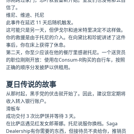
你刚跨过家门，恐吓就会重新开始。室友们也没有那么自
信了。
维尼、维迪、托尼
此事件在延迟 11 天后随机触发。
这可能只是另一天，但伊戈尔和迪米特里决定不这样做。
你的救援是由于托尼的介入。在向黛比和珍妮讲述了这件
事后，你在床上获得了休息。
第二天，你至少应该在他的餐厅里感谢托尼。一个送货员
的职位刚刚开放：使用在Consum-R购买的自行车，按照
正确的顺序分发披萨以供租用。
夏日传说的故事
从那时起，黑手党的伏击就开始了。因此，建议您定期将
收入转入银行账户。
滑板车
成功交付 3 次比萨饼并等待 3 天。
在比萨店遇见红发女郎蒂娜。托尼说服你换档。Saga
Dealership有你需要的东西，但接待员不卖给你，推销员