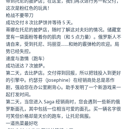
带到托尼的披萨店；在这里，我们再次进行另一轮交付，
这次是粉红色的玩具！
枪战不要带刀
成功交付 8 次比萨饼并等待 5 天。
蒂娜在托尼的披萨店，随时了解这对夫妇的情况。储藏室
里有一袋面粉等着你的肌肉（和 5 点力量）。俄罗斯人不
请自来，受到托尼、玛丽亚……和她的霰弹枪的欢迎。局
势已经失控。
速度与激情（跑车）
成功送达 7 次披萨。
第二天，去比萨店。交付得到回报，所以把钱投入到更好
的引擎中。约瑟芬（Josephine）在经销商处总是恶作
剧，强迫您在办公室刷背心。助手发明了一个新游戏来一
起打发时间。
第二天，当您进入 Saga 经销商时，您会遇到一些新的俄
罗斯面孔，其中包括一位相当可爱的面孔。买一辆名字很
可笑但价格却是天价的跑车，让托尼佩服。
一道热菜最好吃