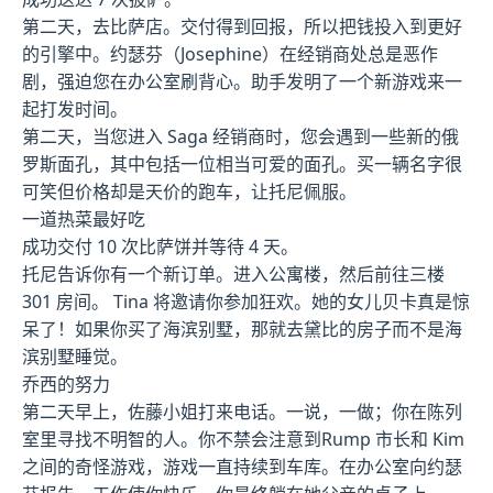
第二天，去比萨店。交付得到回报，所以把钱投入到更好
的引擎中。约瑟芬（Josephine）在经销商处总是恶作
剧，强迫您在办公室刷背心。助手发明了一个新游戏来一
起打发时间。
第二天，当您进入 Saga 经销商时，您会遇到一些新的俄
罗斯面孔，其中包括一位相当可爱的面孔。买一辆名字很
可笑但价格却是天价的跑车，让托尼佩服。
一道热菜最好吃
成功交付 10 次比萨饼并等待 4 天。
托尼告诉你有一个新订单。进入公寓楼，然后前往三楼
301 房间。 Tina 将邀请你参加狂欢。她的女儿贝卡真是惊
呆了！如果你买了海滨别墅，那就去黛比的房子而不是海
滨别墅睡觉。
乔西的努力
第二天早上，佐藤小姐打来电话。一说，一做；你在陈列
室里寻找不明智的人。你不禁会注意到Rump 市长和 Kim
之间的奇怪游戏，游戏一直持续到车库。在办公室向约瑟