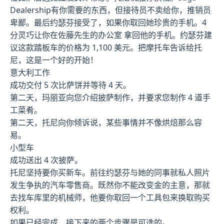
Dealership有你需要的东西，但接待员不卖给你，推销员
卑鄙。最后约瑟芬接受了，如果你取回她珍贵的手机。4
分灵巧让你在佐藤先生的办公室 拿回他的手机。约瑟芬建
议这款踏板车的价格为 1,100 美元。把摩托车告诉给托
尼，这是一个好的开始！
意大利工作
成功交付 5 次比萨饼并等待 4 天。
第二天，玛丽亚向您介绍披萨制作，并要求您制作 4 道手
工菜肴。
第二天，托尼向你倾诉说，某些事情并不像烘焙那么容
易。
小型车
成功送出 4 次披萨。
托尼坚持要你买新车。前往约瑟芬与她的同事就私人照片
发生争执的汽车零售商。既然你不能改变金的主意，那就
去找车库里的机械师，他要你取回一个工具包来换取购买
权利。
如果已经完成，接下来的两个步骤是可选的。