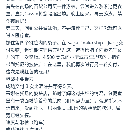
首先在商场的百货公司买一件泳衣。尝试进入游泳池更衣
室，直到Cassie将您驱逐出境。晚上回来。再去游泳，禁
令被解除！
第二天，回到公共游泳池，不要淹死自己，这样你就可以
进入医疗室。
抓住第四个摊位内的袋子。在 Saga Dealership，Jiang交
付货物；但你能信守诺言吗？这一选择影响了佐藤先生女
儿的下一次奖励。4,500 美元的小型城市车是您的。把它
带到托尼的披萨店；在这里，我们再次进行另一轮交付，
这次是粉红色的玩具！
枪战不要带刀
成功交付 8 次比萨饼并等待 5 天。
蒂娜在托尼的披萨店，随时了解这对夫妇的情况。储藏室
里有一袋面粉等着你的肌肉（和 5 点力量）。俄罗斯人不
请自来，受到托尼、玛丽亚……和她的霰弹枪的欢迎。局
势已经失控。
速度与激情（跑车）
成功送达 7 次披萨。