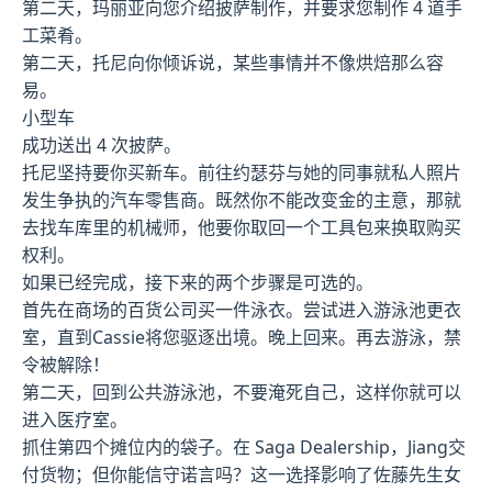
第二天，玛丽亚向您介绍披萨制作，并要求您制作 4 道手
工菜肴。
第二天，托尼向你倾诉说，某些事情并不像烘焙那么容
易。
小型车
成功送出 4 次披萨。
托尼坚持要你买新车。前往约瑟芬与她的同事就私人照片
发生争执的汽车零售商。既然你不能改变金的主意，那就
去找车库里的机械师，他要你取回一个工具包来换取购买
权利。
如果已经完成，接下来的两个步骤是可选的。
首先在商场的百货公司买一件泳衣。尝试进入游泳池更衣
室，直到Cassie将您驱逐出境。晚上回来。再去游泳，禁
令被解除！
第二天，回到公共游泳池，不要淹死自己，这样你就可以
进入医疗室。
抓住第四个摊位内的袋子。在 Saga Dealership，Jiang交
付货物；但你能信守诺言吗？这一选择影响了佐藤先生女