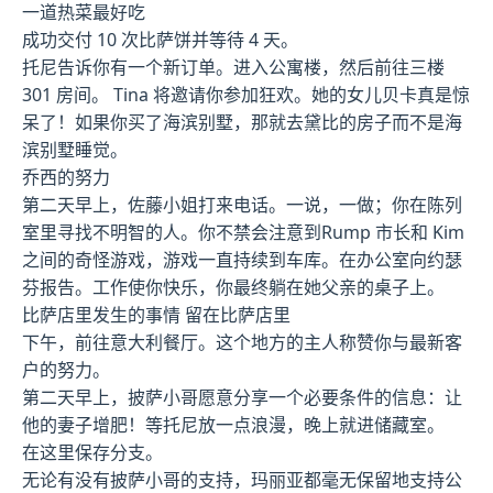
一道热菜最好吃
成功交付 10 次比萨饼并等待 4 天。
托尼告诉你有一个新订单。进入公寓楼，然后前往三楼
301 房间。 Tina 将邀请你参加狂欢。她的女儿贝卡真是惊
呆了！如果你买了海滨别墅，那就去黛比的房子而不是海
滨别墅睡觉。
乔西的努力
第二天早上，佐藤小姐打来电话。一说，一做；你在陈列
室里寻找不明智的人。你不禁会注意到Rump 市长和 Kim
之间的奇怪游戏，游戏一直持续到车库。在办公室向约瑟
芬报告。工作使你快乐，你最终躺在她父亲的桌子上。
比萨店里发生的事情 留在比萨店里
下午，前往意大利餐厅。这个地方的主人称赞你与最新客
户的努力。
第二天早上，披萨小哥愿意分享一个必要条件的信息：让
他的妻子增肥！等托尼放一点浪漫，晚上就进储藏室。
在这里保存分支。
无论有没有披萨小哥的支持，玛丽亚都毫无保留地支持公