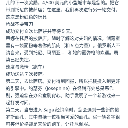
儿的下一次奖励。4,500 美元的小型城市车是您的。把它
带到托尼的披萨店；在这里，我们再次进行另一轮交付，
这次是粉红色的玩具！
枪战不要带刀
成功交付 8 次比萨饼并等待 5 天。
蒂娜在托尼的披萨店，随时了解这对夫妇的情况。储藏室
里有一袋面粉等着你的肌肉（和 5 点力量）。俄罗斯人不
请自来，受到托尼、玛丽亚……和她的霰弹枪的欢迎。局
势已经失控。
速度与激情（跑车）
成功送达 7 次披萨。
第二天，去比萨店。交付得到回报，所以把钱投入到更好
的引擎中。约瑟芬（Josephine）在经销商处总是恶作
剧，强迫您在办公室刷背心。助手发明了一个新游戏来一
起打发时间。
第二天，当您进入 Saga 经销商时，您会遇到一些新的俄
罗斯面孔，其中包括一位相当可爱的面孔。买一辆名字很
可笑但价格却是天价的跑车，让托尼佩服。