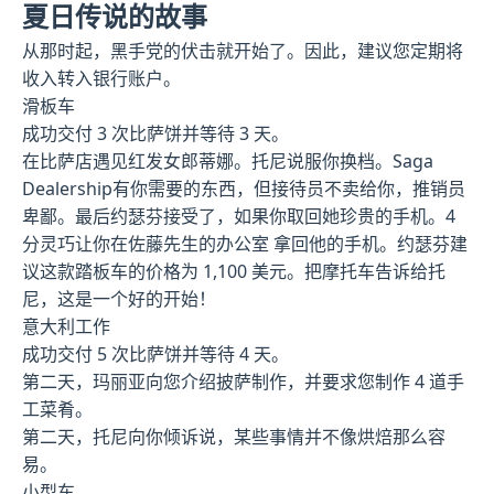
夏日传说的故事
从那时起，黑手党的伏击就开始了。因此，建议您定期将
收入转入银行账户。
滑板车
成功交付 3 次比萨饼并等待 3 天。
在比萨店遇见红发女郎蒂娜。托尼说服你换档。Saga
Dealership有你需要的东西，但接待员不卖给你，推销员
卑鄙。最后约瑟芬接受了，如果你取回她珍贵的手机。4
分灵巧让你在佐藤先生的办公室 拿回他的手机。约瑟芬建
议这款踏板车的价格为 1,100 美元。把摩托车告诉给托
尼，这是一个好的开始！
意大利工作
成功交付 5 次比萨饼并等待 4 天。
第二天，玛丽亚向您介绍披萨制作，并要求您制作 4 道手
工菜肴。
第二天，托尼向你倾诉说，某些事情并不像烘焙那么容
易。
小型车