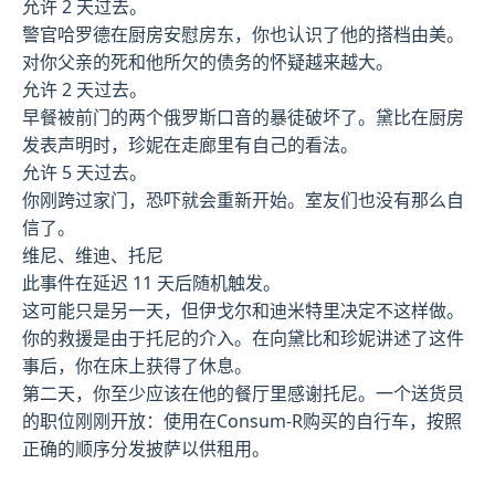
允许 2 天过去。
警官哈罗德在厨房安慰房东，你也认识了他的搭档由美。
对你父亲的死和他所欠的债务的怀疑越来越大。
允许 2 天过去。
早餐被前门的两个俄罗斯口音的暴徒破坏了。黛比在厨房
发表声明时，珍妮在走廊里有自己的看法。
允许 5 天过去。
你刚跨过家门，恐吓就会重新开始。室友们也没有那么自
信了。
维尼、维迪、托尼
此事件在延迟 11 天后随机触发。
这可能只是另一天，但伊戈尔和迪米特里决定不这样做。
你的救援是由于托尼的介入。在向黛比和珍妮讲述了这件
事后，你在床上获得了休息。
第二天，你至少应该在他的餐厅里感谢托尼。一个送货员
的职位刚刚开放：使用在Consum-R购买的自行车，按照
正确的顺序分发披萨以供租用。