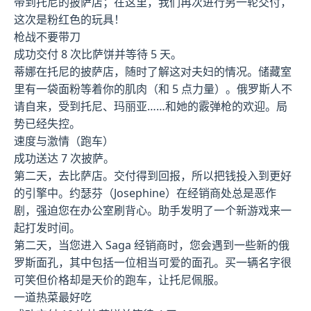
带到托尼的披萨店；在这里，我们再次进行另一轮交付，
这次是粉红色的玩具！
枪战不要带刀
成功交付 8 次比萨饼并等待 5 天。
蒂娜在托尼的披萨店，随时了解这对夫妇的情况。储藏室
里有一袋面粉等着你的肌肉（和 5 点力量）。俄罗斯人不
请自来，受到托尼、玛丽亚……和她的霰弹枪的欢迎。局
势已经失控。
速度与激情（跑车）
成功送达 7 次披萨。
第二天，去比萨店。交付得到回报，所以把钱投入到更好
的引擎中。约瑟芬（Josephine）在经销商处总是恶作
剧，强迫您在办公室刷背心。助手发明了一个新游戏来一
起打发时间。
第二天，当您进入 Saga 经销商时，您会遇到一些新的俄
罗斯面孔，其中包括一位相当可爱的面孔。买一辆名字很
可笑但价格却是天价的跑车，让托尼佩服。
一道热菜最好吃