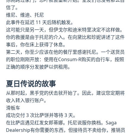
你刚跨过家门，恐吓就会重新开始。室友们也没有那么自
信了。
维尼、维迪、托尼
此事件在延迟 11 天后随机触发。
这可能只是另一天，但伊戈尔和迪米特里决定不这样做。
你的救援是由于托尼的介入。在向黛比和珍妮讲述了这件
事后，你在床上获得了休息。
第二天，你至少应该在他的餐厅里感谢托尼。一个送货员
的职位刚刚开放：使用在Consum-R购买的自行车，按照
正确的顺序分发披萨以供租用。
夏日传说的故事
从那时起，黑手党的伏击就开始了。因此，建议您定期将
收入转入银行账户。
滑板车
成功交付 3 次比萨饼并等待 3 天。
在比萨店遇见红发女郎蒂娜。托尼说服你换档。Saga
Dealership有你需要的东西，但接待员不卖给你，推销员