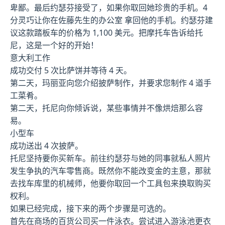
卑鄙。最后约瑟芬接受了，如果你取回她珍贵的手机。4
分灵巧让你在佐藤先生的办公室 拿回他的手机。约瑟芬建
议这款踏板车的价格为 1,100 美元。把摩托车告诉给托
尼，这是一个好的开始！
意大利工作
成功交付 5 次比萨饼并等待 4 天。
第二天，玛丽亚向您介绍披萨制作，并要求您制作 4 道手
工菜肴。
第二天，托尼向你倾诉说，某些事情并不像烘焙那么容
易。
小型车
成功送出 4 次披萨。
托尼坚持要你买新车。前往约瑟芬与她的同事就私人照片
发生争执的汽车零售商。既然你不能改变金的主意，那就
去找车库里的机械师，他要你取回一个工具包来换取购买
权利。
如果已经完成，接下来的两个步骤是可选的。
首先在商场的百货公司买一件泳衣。尝试进入游泳池更衣