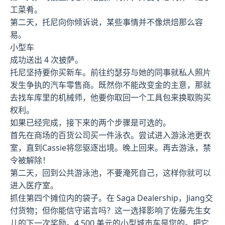
工菜肴。
第二天，托尼向你倾诉说，某些事情并不像烘焙那么容
易。
小型车
成功送出 4 次披萨。
托尼坚持要你买新车。前往约瑟芬与她的同事就私人照片
发生争执的汽车零售商。既然你不能改变金的主意，那就
去找车库里的机械师，他要你取回一个工具包来换取购买
权利。
如果已经完成，接下来的两个步骤是可选的。
首先在商场的百货公司买一件泳衣。尝试进入游泳池更衣
室，直到Cassie将您驱逐出境。晚上回来。再去游泳，禁
令被解除！
第二天，回到公共游泳池，不要淹死自己，这样你就可以
进入医疗室。
抓住第四个摊位内的袋子。在 Saga Dealership，Jiang交
付货物；但你能信守诺言吗？这一选择影响了佐藤先生女
儿的下一次奖励。4,500 美元的小型城市车是您的。把它