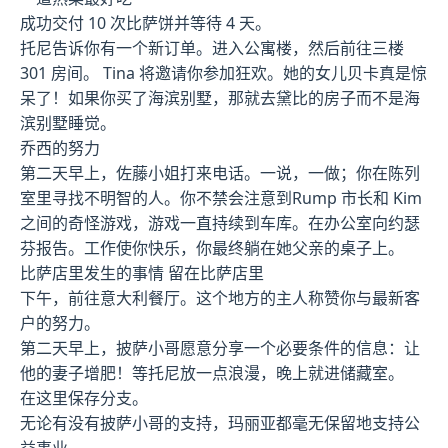
成功交付 10 次比萨饼并等待 4 天。
托尼告诉你有一个新订单。进入公寓楼，然后前往三楼
301 房间。 Tina 将邀请你参加狂欢。她的女儿贝卡真是惊
呆了！如果你买了海滨别墅，那就去黛比的房子而不是海
滨别墅睡觉。
乔西的努力
第二天早上，佐藤小姐打来电话。一说，一做；你在陈列
室里寻找不明智的人。你不禁会注意到Rump 市长和 Kim
之间的奇怪游戏，游戏一直持续到车库。在办公室向约瑟
芬报告。工作使你快乐，你最终躺在她父亲的桌子上。
比萨店里发生的事情 留在比萨店里
下午，前往意大利餐厅。这个地方的主人称赞你与最新客
户的努力。
第二天早上，披萨小哥愿意分享一个必要条件的信息：让
他的妻子增肥！等托尼放一点浪漫，晚上就进储藏室。
在这里保存分支。
无论有没有披萨小哥的支持，玛丽亚都毫无保留地支持公