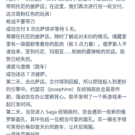
带到托尼的披萨店；在这里，我们再次进行另一轮交付，
这次是粉红色的玩具！
枪战不要带刀
成功交付 8 次比萨饼并等待 5 天。
蒂娜在托尼的披萨店，随时了解这对夫妇的情况。储藏室
里有一袋面粉等着你的肌肉（和 5 点力量）。俄罗斯人不
请自来，受到托尼、玛丽亚……和她的霰弹枪的欢迎。局
势已经失控。
速度与激情（跑车）
成功送达 7 次披萨。
第二天，去比萨店。交付得到回报，所以把钱投入到更好
的引擎中。约瑟芬（Josephine）在经销商处总是恶作
剧，强迫您在办公室刷背心。助手发明了一个新游戏来一
起打发时间。
第二天，当您进入 Saga 经销商时，您会遇到一些新的俄
罗斯面孔，其中包括一位相当可爱的面孔。买一辆名字很
可笑但价格却是天价的跑车，让托尼佩服。
一道热菜最好吃