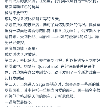
带到托尼的披萨店；在这里，我们再次进行另一轮交付，
这次是粉红色的玩具！
枪战不要带刀
成功交付 8 次比萨饼并等待 5 天。
蒂娜在托尼的披萨店，随时了解这对夫妇的情况。储藏室
里有一袋面粉等着你的肌肉（和 5 点力量）。俄罗斯人不
请自来，受到托尼、玛丽亚……和她的霰弹枪的欢迎。局
势已经失控。
速度与激情（跑车）
成功送达 7 次披萨。
第二天，去比萨店。交付得到回报，所以把钱投入到更好
的引擎中。约瑟芬（Josephine）在经销商处总是恶作
剧，强迫您在办公室刷背心。助手发明了一个新游戏来一
起打发时间。
第二天，当您进入 Saga 经销商时，您会遇到一些新的俄
罗斯面孔，其中包括一位相当可爱的面孔。买一辆名字很
可笑但价格却是天价的跑车，让托尼佩服。
一道热菜最好吃