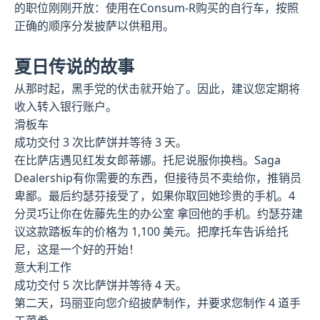
的职位刚刚开放：使用在Consum-R购买的自行车，按照
正确的顺序分发披萨以供租用。
夏日传说的故事
从那时起，黑手党的伏击就开始了。因此，建议您定期将
收入转入银行账户。
滑板车
成功交付 3 次比萨饼并等待 3 天。
在比萨店遇见红发女郎蒂娜。托尼说服你换档。Saga
Dealership有你需要的东西，但接待员不卖给你，推销员
卑鄙。最后约瑟芬接受了，如果你取回她珍贵的手机。4
分灵巧让你在佐藤先生的办公室 拿回他的手机。约瑟芬建
议这款踏板车的价格为 1,100 美元。把摩托车告诉给托
尼，这是一个好的开始！
意大利工作
成功交付 5 次比萨饼并等待 4 天。
第二天，玛丽亚向您介绍披萨制作，并要求您制作 4 道手