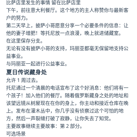
比萨店里发生的事情 留在比萨店里
下午，前往意大利餐厅。这个地方的主人称赞你与最新客
户的努力。
第二天早上，披萨小哥愿意分享一个必要条件的信息：让
他的妻子增肥！等托尼放一点浪漫，晚上就进储藏室。
在这里保存分支。
无论有没有披萨小哥的支持，玛丽亚都毫无保留地支持公
益事业。
与玛丽亚一起进行公益事业。
夏日传说藏身处
允许 1 周过去。
托尼通过一个清晨的电话宣布了这个好消息：他们将有一
个孩子！加入他们的餐厅。随着俄罗斯藏身之处的地址和
该望远镜从树屋现在在你的身上，你主动和接近仓库在晚
上。发布在灌木丛中，你几乎没有侦察过这个可怕的地
方，然后一声裂缝打破了寂静，让你失去了知觉。
主要故事继续主要故事：第 2 部分。
可选场景