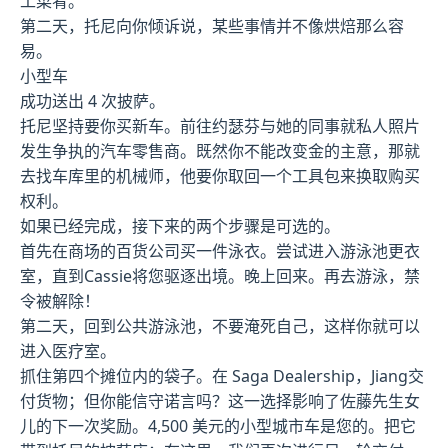
工菜肴。
第二天，托尼向你倾诉说，某些事情并不像烘焙那么容
易。
小型车
成功送出 4 次披萨。
托尼坚持要你买新车。前往约瑟芬与她的同事就私人照片
发生争执的汽车零售商。既然你不能改变金的主意，那就
去找车库里的机械师，他要你取回一个工具包来换取购买
权利。
如果已经完成，接下来的两个步骤是可选的。
首先在商场的百货公司买一件泳衣。尝试进入游泳池更衣
室，直到Cassie将您驱逐出境。晚上回来。再去游泳，禁
令被解除！
第二天，回到公共游泳池，不要淹死自己，这样你就可以
进入医疗室。
抓住第四个摊位内的袋子。在 Saga Dealership，Jiang交
付货物；但你能信守诺言吗？这一选择影响了佐藤先生女
儿的下一次奖励。4,500 美元的小型城市车是您的。把它