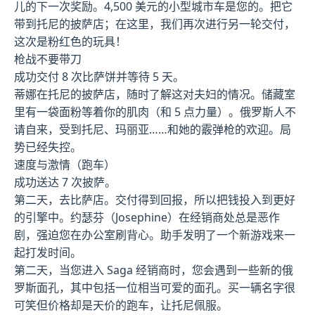
儿的下一次奖励。4,500 美元的小型城市车是您的。把它
带到托尼的披萨店；在这里，我们再次进行另一轮交付，
这次是粉红色的玩具！
枪战不要带刀
成功交付 8 次比萨饼并等待 5 天。
蒂娜在托尼的披萨店，随时了解这对夫妇的情况。储藏室
里有一袋面粉等着你的肌肉（和 5 点力量）。俄罗斯人不
请自来，受到托尼、玛丽亚……和她的霰弹枪的欢迎。局
势已经失控。
速度与激情（跑车）
成功送达 7 次披萨。
第二天，去比萨店。交付得到回报，所以把钱投入到更好
的引擎中。约瑟芬（Josephine）在经销商处总是恶作
剧，强迫您在办公室刷背心。助手发明了一个新游戏来一
起打发时间。
第二天，当您进入 Saga 经销商时，您会遇到一些新的俄
罗斯面孔，其中包括一位相当可爱的面孔。买一辆名字很
可笑但价格却是天价的跑车，让托尼佩服。