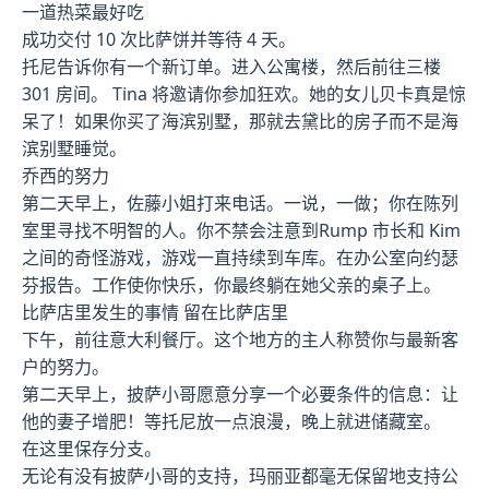
一道热菜最好吃
成功交付 10 次比萨饼并等待 4 天。
托尼告诉你有一个新订单。进入公寓楼，然后前往三楼
301 房间。 Tina 将邀请你参加狂欢。她的女儿贝卡真是惊
呆了！如果你买了海滨别墅，那就去黛比的房子而不是海
滨别墅睡觉。
乔西的努力
第二天早上，佐藤小姐打来电话。一说，一做；你在陈列
室里寻找不明智的人。你不禁会注意到Rump 市长和 Kim
之间的奇怪游戏，游戏一直持续到车库。在办公室向约瑟
芬报告。工作使你快乐，你最终躺在她父亲的桌子上。
比萨店里发生的事情 留在比萨店里
下午，前往意大利餐厅。这个地方的主人称赞你与最新客
户的努力。
第二天早上，披萨小哥愿意分享一个必要条件的信息：让
他的妻子增肥！等托尼放一点浪漫，晚上就进储藏室。
在这里保存分支。
无论有没有披萨小哥的支持，玛丽亚都毫无保留地支持公