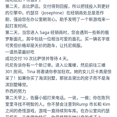
第二天，去比萨店。交付得到回报，所以把钱投入到更好
的引擎中。约瑟芬（Josephine）在经销商处总是恶作
剧，强迫您在办公室刷背心。助手发明了一个新游戏来一
起打发时间。
第二天，当您进入 Saga 经销商时，您会遇到一些新的俄
罗斯面孔，其中包括一位相当可爱的面孔。买一辆名字很
可笑但价格却是天价的跑车，让托尼佩服。
一道热菜最好吃
成功交付 10 次比萨饼并等待 4 天。
托尼告诉你有一个新订单。进入公寓楼，然后前往三楼
301 房间。 Tina 将邀请你参加狂欢。她的女儿贝卡真是惊
呆了！如果你买了海滨别墅，那就去黛比的房子而不是海
滨别墅睡觉。
乔西的努力
第二天早上，佐藤小姐打来电话。一说，一做；你在陈列
室里寻找不明智的人。你不禁会注意到Rump 市长和 Kim
之间的奇怪游戏，游戏一直持续到车库。在办公室向约瑟