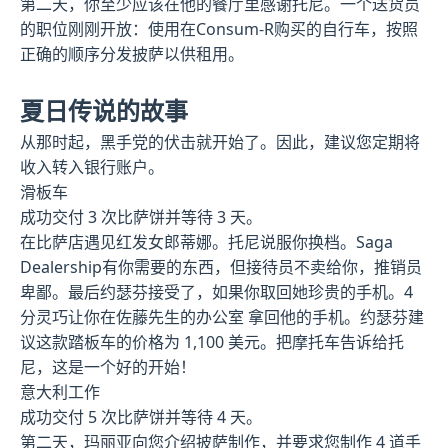
第二天，你至少应该在他的餐厅里感谢托尼。一个送货员
的职位刚刚开放：使用在Consum-R购买的自行车，按照
正确的顺序分发披萨以供租用。
夏日传说的故事
从那时起，黑手党的伏击就开始了。因此，建议您定期将
收入转入银行账户。
滑板车
成功交付 3 次比萨饼并等待 3 天。
在比萨店遇见红发女郎蒂娜。托尼说服你换档。Saga
Dealership有你需要的东西，但接待员不卖给你，推销员
卑鄙。最后约瑟芬接受了，如果你取回她珍贵的手机。4
分灵巧让你在佐藤先生的办公室 拿回他的手机。约瑟芬建
议这款踏板车的价格为 1,100 美元。把摩托车告诉给托
尼，这是一个好的开始！
意大利工作
成功交付 5 次比萨饼并等待 4 天。
第二天，玛丽亚向您介绍披萨制作，并要求您制作 4 道手