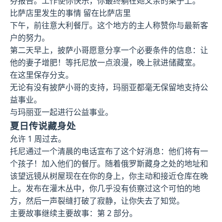
芬报告。工作使你快乐，你最终躺在她父亲的桌子上。
比萨店里发生的事情 留在比萨店里
下午，前往意大利餐厅。这个地方的主人称赞你与最新客
户的努力。
第二天早上，披萨小哥愿意分享一个必要条件的信息：让
他的妻子增肥！等托尼放一点浪漫，晚上就进储藏室。
在这里保存分支。
无论有没有披萨小哥的支持，玛丽亚都毫无保留地支持公
益事业。
与玛丽亚一起进行公益事业。
夏日传说藏身处
允许 1 周过去。
托尼通过一个清晨的电话宣布了这个好消息：他们将有一
个孩子！加入他们的餐厅。随着俄罗斯藏身之处的地址和
该望远镜从树屋现在在你的身上，你主动和接近仓库在晚
上。发布在灌木丛中，你几乎没有侦察过这个可怕的地
方，然后一声裂缝打破了寂静，让你失去了知觉。
主要故事继续主要故事：第 2 部分。