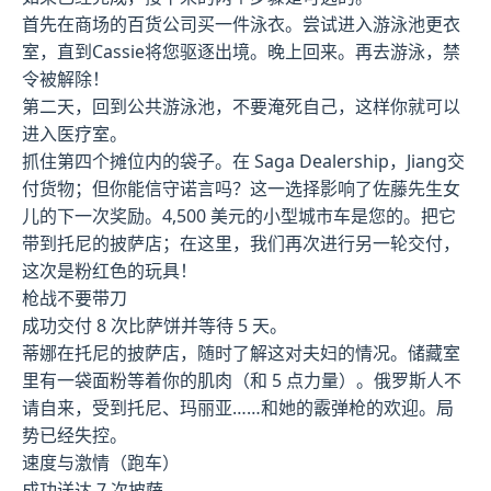
首先在商场的百货公司买一件泳衣。尝试进入游泳池更衣
室，直到Cassie将您驱逐出境。晚上回来。再去游泳，禁
令被解除！
第二天，回到公共游泳池，不要淹死自己，这样你就可以
进入医疗室。
抓住第四个摊位内的袋子。在 Saga Dealership，Jiang交
付货物；但你能信守诺言吗？这一选择影响了佐藤先生女
儿的下一次奖励。4,500 美元的小型城市车是您的。把它
带到托尼的披萨店；在这里，我们再次进行另一轮交付，
这次是粉红色的玩具！
枪战不要带刀
成功交付 8 次比萨饼并等待 5 天。
蒂娜在托尼的披萨店，随时了解这对夫妇的情况。储藏室
里有一袋面粉等着你的肌肉（和 5 点力量）。俄罗斯人不
请自来，受到托尼、玛丽亚……和她的霰弹枪的欢迎。局
势已经失控。
速度与激情（跑车）
成功送达 7 次披萨。