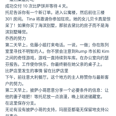
成功交付 10 次比萨饼并等待 4 天。
托尼告诉你有一个新订单。进入公寓楼，然后前往三楼
301 房间。 Tina 将邀请你参加狂欢。她的女儿贝卡真是惊
呆了！如果你买了海滨别墅，那就去黛比的房子而不是海
滨别墅睡觉。
乔西的努力
第二天早上，佐藤小姐打来电话。一说，一做；你在陈列
室里寻找不明智的人。你不禁会注意到Rump 市长和 Kim
之间的奇怪游戏，游戏一直持续到车库。在办公室向约瑟
芬报告。工作使你快乐，你最终躺在她父亲的桌子上。
比萨店里发生的事情 留在比萨店里
下午，前往意大利餐厅。这个地方的主人称赞你与最新客
户的努力。
第二天早上，披萨小哥愿意分享一个必要条件的信息：让
他的妻子增肥！等托尼放一点浪漫，晚上就进储藏室。
在这里保存分支。
无论有没有披萨小哥的支持，玛丽亚都毫无保留地支持公