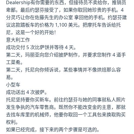
Dealership有你需要的东西，但接待员不卖给你，推销员
卑鄙。最后约瑟芬接受了，如果你取回她珍贵的手机。4
分灵巧让你在佐藤先生的办公室 拿回他的手机。约瑟芬建
议这款踏板车的价格为 1,100 美元。把摩托车告诉给托
尼，这是一个好的开始！
意大利工作
成功交付 5 次比萨饼并等待 4 天。
第二天，玛丽亚向您介绍披萨制作，并要求您制作 4 道手
工菜肴。
第二天，托尼向你倾诉说，某些事情并不像烘焙那么容
易。
小型车
成功送出 4 次披萨。
托尼坚持要你买新车。前往约瑟芬与她的同事就私人照片
发生争执的汽车零售商。既然你不能改变金的主意，那就
去找车库里的机械师，他要你取回一个工具包来换取购买
权利。
如果已经完成，接下来的两个步骤是可选的。