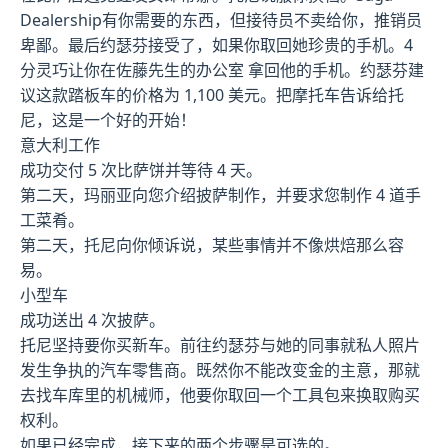
Dealership有你需要的东西，但接待员不卖给你，推销员
卑鄙。最后约瑟芬接受了，如果你取回她珍贵的手机。4
分灵巧让你在佐藤先生的办公室 拿回他的手机。约瑟芬建
议这款踏板车的价格为 1,100 美元。把摩托车告诉给托
尼，这是一个好的开始！
意大利工作
成功交付 5 次比萨饼并等待 4 天。
第二天，玛丽亚向您介绍披萨制作，并要求您制作 4 道手
工菜肴。
第二天，托尼向你倾诉说，某些事情并不像烘焙那么容
易。
小型车
成功送出 4 次披萨。
托尼坚持要你买新车。前往约瑟芬与她的同事就私人照片
发生争执的汽车零售商。既然你不能改变金的主意，那就
去找车库里的机械师，他要你取回一个工具包来换取购买
权利。
如果已经完成，接下来的两个步骤是可选的。