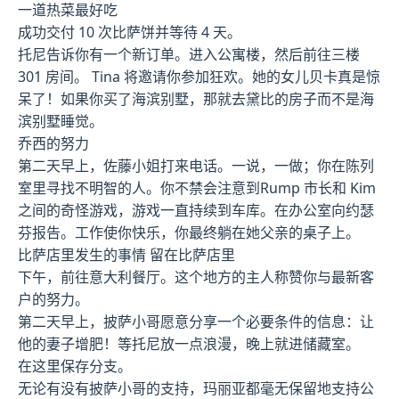
一道热菜最好吃
成功交付 10 次比萨饼并等待 4 天。
托尼告诉你有一个新订单。进入公寓楼，然后前往三楼
301 房间。 Tina 将邀请你参加狂欢。她的女儿贝卡真是惊
呆了！如果你买了海滨别墅，那就去黛比的房子而不是海
滨别墅睡觉。
乔西的努力
第二天早上，佐藤小姐打来电话。一说，一做；你在陈列
室里寻找不明智的人。你不禁会注意到Rump 市长和 Kim
之间的奇怪游戏，游戏一直持续到车库。在办公室向约瑟
芬报告。工作使你快乐，你最终躺在她父亲的桌子上。
比萨店里发生的事情 留在比萨店里
下午，前往意大利餐厅。这个地方的主人称赞你与最新客
户的努力。
第二天早上，披萨小哥愿意分享一个必要条件的信息：让
他的妻子增肥！等托尼放一点浪漫，晚上就进储藏室。
在这里保存分支。
无论有没有披萨小哥的支持，玛丽亚都毫无保留地支持公