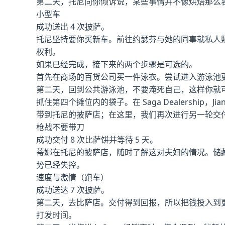
第二天，托尼向你倾诉说，某些事情并不像烘焙那么
小型车
成功送出 4 次披萨。
托尼坚持要你买新车。前往约瑟芬与她的同事就私人
权利。
如果已经完成，接下来的两个步骤是可选的。
首先在商场的百货公司买一件泳衣。尝试进入游泳池更
第二天，回到公共游泳池，不要淹死自己，这样你就
抓住第四个摊位内的袋子。在 Saga Dealersh
带到托尼的披萨店；在这里，我们再次进行另一轮交
枪战不要带刀
成功交付 8 次比萨饼并等待 5 天。
蒂娜在托尼的披萨店，随时了解这对夫妇的情况。储藏
势已经失控。
速度与激情（跑车）
成功送达 7 次披萨。
第二天，去比萨店。交付得到回报，所以把钱投入到更
打发时间。