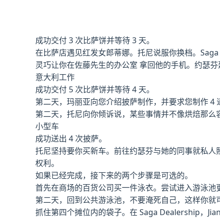
成功交付 3 次比萨饼并等待 3 天。
在比萨店遇见红发女郎蒂娜。托尼说服你换档。Saga
灵巧让你在佐藤先生的办公室 拿回他的手机。约瑟芬建
意大利工作
成功交付 5 次比萨饼并等待 4 天。
第二天，玛丽亚向您介绍披萨制作，并要求您制作 4 
第二天，托尼向你倾诉说，某些事情并不像烘焙那么
小型车
成功送出 4 次披萨。
托尼坚持要你买新车。前往约瑟芬与她的同事就私人
权利。
如果已经完成，接下来的两个步骤是可选的。
首先在商场的百货公司买一件泳衣。尝试进入游泳池更
第二天，回到公共游泳池，不要淹死自己，这样你就
抓住第四个摊位内的袋子。在 Saga Dealersh