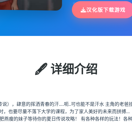
汉化版下载游戏
🖋️ 详细介绍
说），肆意的挥洒青春的汗….呃..可也能不是汗水 主角的老爸
时，也要尽量不落下大学的课程，为了家人美好的未来而拼搏… 
环肥燕瘦的妹子等待你的夏日传说攻略！ 有各种各样的玩法！各