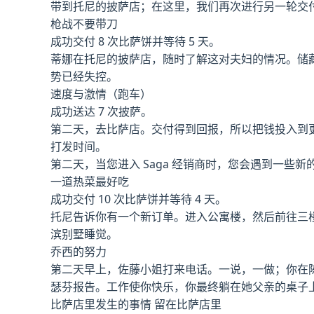
带到托尼的披萨店；在这里，我们再次进行另一轮交
枪战不要带刀
成功交付 8 次比萨饼并等待 5 天。
蒂娜在托尼的披萨店，随时了解这对夫妇的情况。储藏
势已经失控。
速度与激情（跑车）
成功送达 7 次披萨。
第二天，去比萨店。交付得到回报，所以把钱投入到更
打发时间。
第二天，当您进入 Saga 经销商时，您会遇到一
一道热菜最好吃
成功交付 10 次比萨饼并等待 4 天。
托尼告诉你有一个新订单。进入公寓楼，然后前往三楼 
滨别墅睡觉。
乔西的努力
第二天早上，佐藤小姐打来电话。一说，一做；你在陈
瑟芬报告。工作使你快乐，你最终躺在她父亲的桌子
比萨店里发生的事情 留在比萨店里