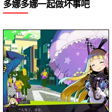
多娜多娜一起做坏事吧