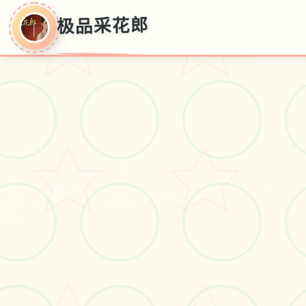
极品采花郎
极品采花郎
v1.3.1,期下面,官层华语导入
#电脑
#角色扮演
#极品3D