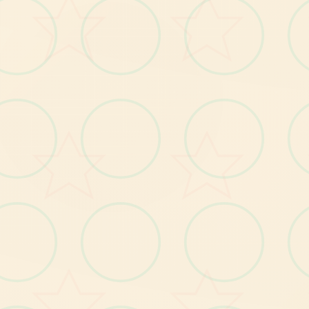
你
将
与
美
女
们
朝
夕
相
处
一
段
候
日