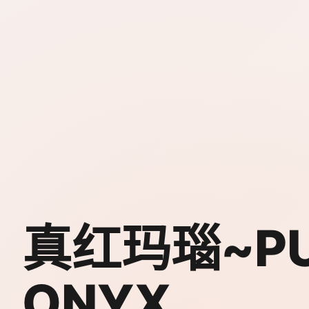
真红玛瑙~PU
ONYX